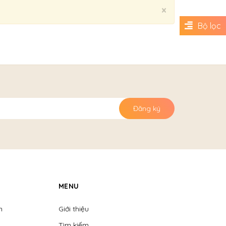
Close
×
Bộ lọc
Đăng ký
MENU
n
Giới thiệu
Tìm kiếm