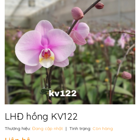
LHĐ hồng KV122
Thương hiệu:
Đang cập nhật
|
Tình trạng:
Còn hàng