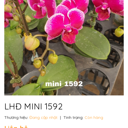
LHĐ MINI 1592
Thương hiệu:
Đang cập nhật
|
Tình trạng:
Còn hàng