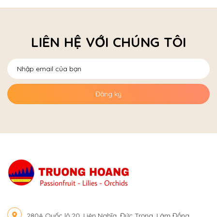
LIÊN HỆ VỚI CHÚNG TÔI
Đăng ký
280A Quốc lộ 20, Liên Nghĩa, Đức Trọng, Lâm Đồng