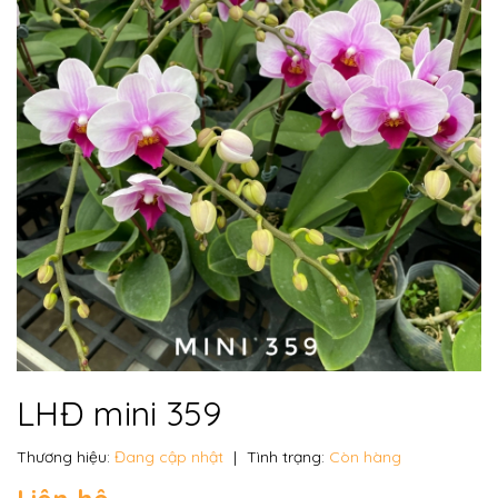
LHĐ mini 359
Thương hiệu:
Đang cập nhật
|
Tình trạng:
Còn hàng