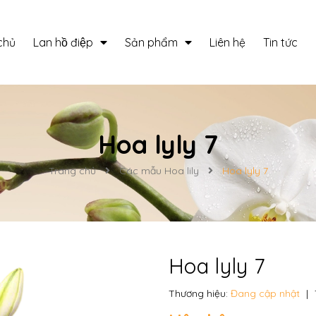
chủ
Lan hồ điệp
Sản phẩm
Liên hệ
Tin tức
Hoa lyly 7
Trang chủ
Các mẫu Hoa lily
Hoa lyly 7
Hoa lyly 7
Thương hiệu:
Đang cập nhật
|