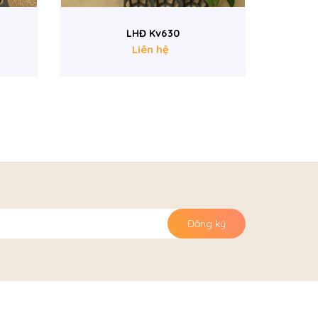
LHĐ L059
Liên hệ
Đăng ký