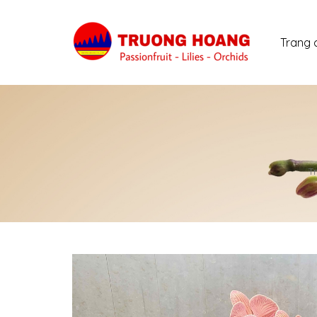
Trang 
T