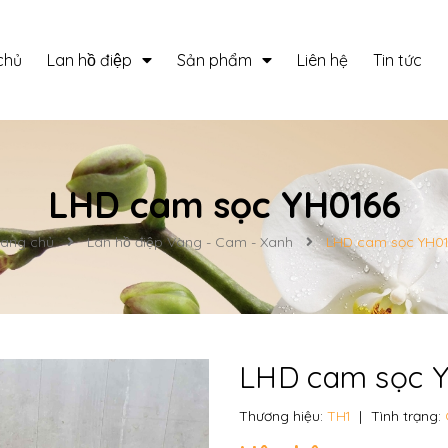
chủ
Lan hồ điệp
Sản phẩm
Liên hệ
Tin tức
LHD cam sọc YH0166
rang chủ
Lan hồ điệp Vàng - Cam - Xanh
LHD cam sọc YH01
LHD cam sọc 
Thương hiệu:
TH1
|
Tình trạng: