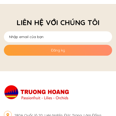
LIÊN HỆ VỚI CHÚNG TÔI
Đăng ký
280A Quốc lộ 20, Liên Nghĩa, Đức Trọng, Lâm Đồng