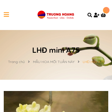
LHĐ mini A75
Trang chủ
MẪU HOA MỚI TUẦN NÀY
LHĐ mini A75