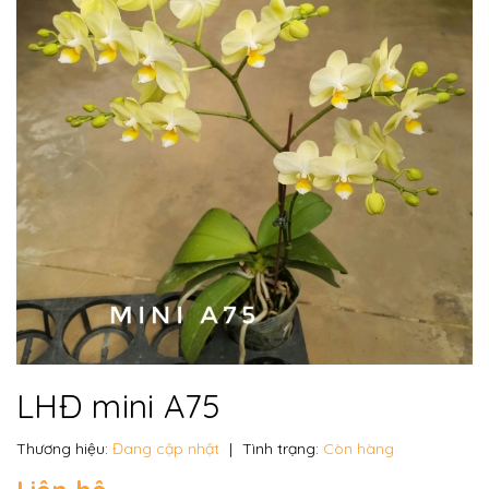
LHĐ mini A75
Thương hiệu:
Đang cập nhật
|
Tình trạng:
Còn hàng